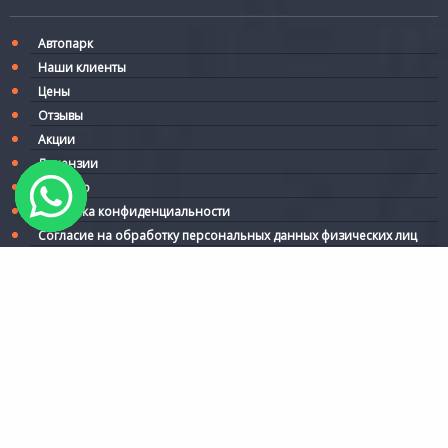
Автопарк
Наши клиенты
Цены
Отзывы
Акции
Лицензии
Договор
Политика конфиденциальности
Согласие на обработку персональных данных физических лиц
2000-2026
Карта сайта
Статьи
ООО "Грэта 2000"
127106, г. Москва, Гостиничный проезд, д. 8 к. 1,
помещ. 506
email:
netmusoru@list.ru