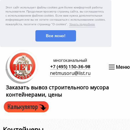
Этот сайт использует файлы cookies для более комфортной работы
пользователя. Продолжая просмотр страниц сайта, вы соглашаетесь
с использованием файлов cookies. Если вам нужна дополнительная
информация или вы не хотите соглашаться с использованием cookies,
пожалуйста, посетите страницу "О cookies".
Узнать подробнее
Все ясно!
многоканальный
+7 (495) 150-36-98
Меню
netmusoru@list.ru
Заказать вывоз строительного мусора
контейнерами, цены
Контейнеры