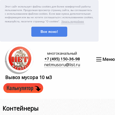
Этот сайт использует файлы cookies для более комфортной работы
пользователя. Продолжая просмотр страниц сайта, вы соглашаетесь
с использованием файлов cookies. Если вам нужна дополнительная
информация или вы не хотите соглашаться с использованием cookies,
пожалуйста, посетите страницу "О cookies".
Узнать подробнее
Все ясно!
многоканальный
+7 (495) 150-36-98
Меню
netmusoru@list.ru
Вывоз мусора 10 м3
Контейнеры